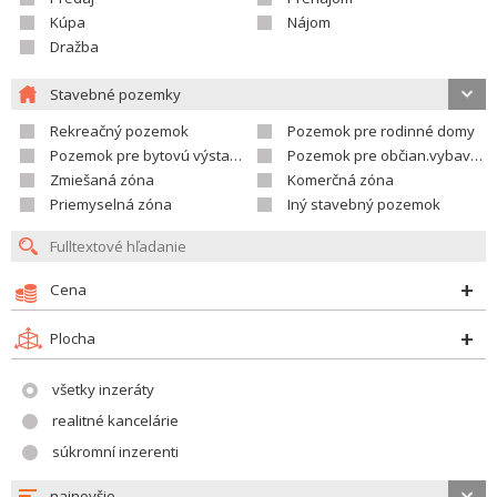
Kúpa
Nájom
Dražba
Stavebné pozemky
Rekreačný pozemok
Pozemok pre rodinné domy
Pozemok pre bytovú výstavbu
Pozemok pre občian.vybavenosť
Zmiešaná zóna
Komerčná zóna
Priemyselná zóna
Iný stavebný pozemok
Cena
Plocha
všetky inzeráty
realitné kancelárie
súkromní inzerenti
najnovšie