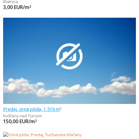
Blatnica
3,00
EUR/m
2
Predaj, orná pôda, 1 519 m
2
Košťany nad Turcom
150,00
EUR/m
2