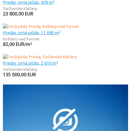
Predaj, orná pôda, 476 m
2
Turčianske Kľačany
23 800,00
EUR
Predaj, orná pôda, 11 690 m
2
Košťany nad Turcom
82,00
EUR/m
2
Predaj, orná pôda, 2 610 m
2
Turčianske Kľačany
135 000,00
EUR