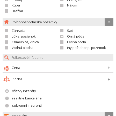
Kúpa
Nájom
Dražba
Poľnohospodárske pozemky
Záhrada
Sad
Lúka, pasienok
Orná pôda
Chmelnica, vinica
Lesná pôda
Vodná plocha
Iný poľnohosp. pozemok
Cena
Plocha
všetky inzeráty
realitné kancelárie
súkromní inzerenti
najnovšie