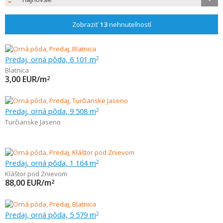
Zobraziť
13
nehnuteľností
Predaj, orná pôda, 6 101 m
2
Blatnica
3,00
EUR/m
2
Predaj, orná pôda, 9 508 m
2
Turčianske Jaseno
Predaj, orná pôda, 1 164 m
2
Kláštor pod Znievom
88,00
EUR/m
2
Predaj, orná pôda, 5 579 m
2