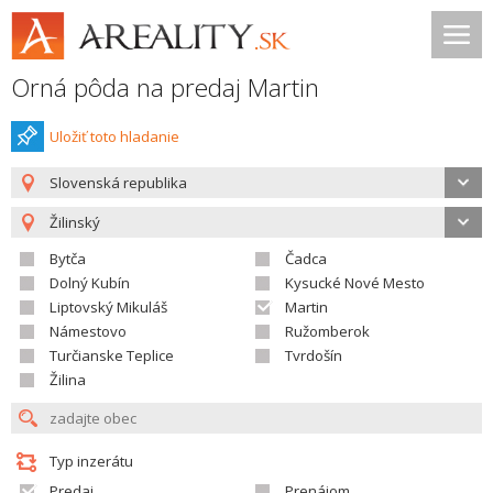
Orná pôda na predaj Martin
Uložiť toto hladanie
Slovenská republika
Žilinský
Bytča
Čadca
Dolný Kubín
Kysucké Nové Mesto
Liptovský Mikuláš
Martin
Námestovo
Ružomberok
Turčianske Teplice
Tvrdošín
Žilina
Typ inzerátu
Predaj
Prenájom