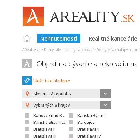
Nehnuteľnosti
Realitné kancelárie
>
>
AReality.sk
Domy, vily, chalupy na predaj
Domy, vily, chalupy na pre
Objekt na bývanie a rekreáciu na 
Uložiť toto hladanie
Slovenská republika
Vybraných 8 krajov
Bánovce nad Bebravou
Banská Bystrica
Banská Štiavnica
Bardejov
Bratislava I
Bratislava II
Bratislava III
Bratislava IV