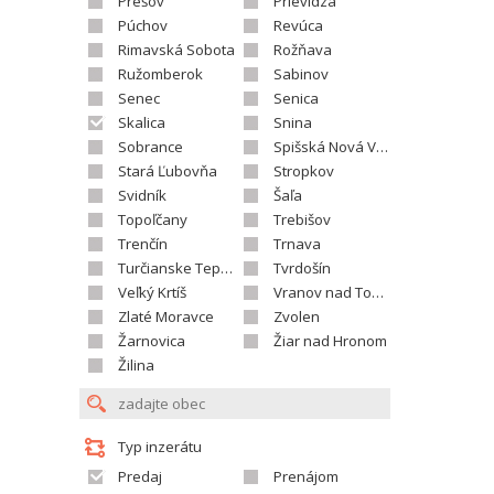
Prešov
Prievidza
Púchov
Revúca
Rimavská Sobota
Rožňava
Ružomberok
Sabinov
Senec
Senica
Skalica
Snina
Sobrance
Spišská Nová Ves
Stará Ľubovňa
Stropkov
Svidník
Šaľa
Topoľčany
Trebišov
Trenčín
Trnava
Turčianske Teplice
Tvrdošín
Veľký Krtíš
Vranov nad Topľou
Zlaté Moravce
Zvolen
Žarnovica
Žiar nad Hronom
Žilina
Typ inzerátu
Predaj
Prenájom