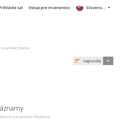
Prihláste sa!
Vstup pre inzerentov
Slovensky
 na predaj Skalica
najnovšie
 záznamy
iektoré parametre hľadania.