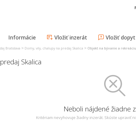
Informácie
Vložiť inzerát
Vložiť dopyt
>
>
daj Bratislava
Domy, vily, chalupy na predaj Skalica
Objekt na bývanie a rekreáciu
predaj Skalica
Neboli nájdené žiadne
Kritériam nevyhovuje žiadny inzerát. Skúste upraviť n