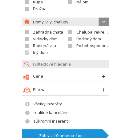
Kúpa
Nájom
Dražba
Domy, vily, chalupy
Záhradná chata
Chalupa, rekreačný domček
Vidiecky dom
Rodinný dom
Rodinná vila
Poľnohospodárska usadlosť
Iný dom
Cena
Plocha
všetky inzeráty
realitné kancelárie
súkromní inzerenti
Zobraziť
0
nehnuteľností