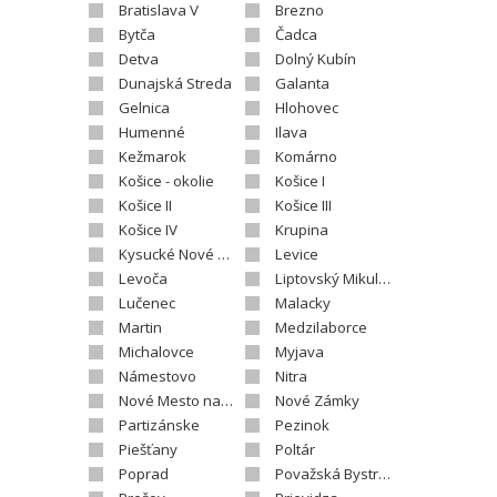
Bratislava V
Brezno
Bytča
Čadca
Detva
Dolný Kubín
Dunajská Streda
Galanta
Gelnica
Hlohovec
Humenné
Ilava
Kežmarok
Komárno
Košice - okolie
Košice I
Košice II
Košice III
Košice IV
Krupina
Kysucké Nové Mesto
Levice
Levoča
Liptovský Mikuláš
Lučenec
Malacky
Martin
Medzilaborce
Michalovce
Myjava
Námestovo
Nitra
Nové Mesto nad Váhom
Nové Zámky
Partizánske
Pezinok
Piešťany
Poltár
Poprad
Považská Bystrica