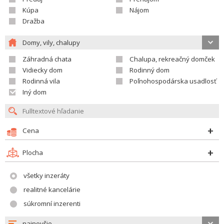
Kúpa
Nájom
Dražba
Domy, vily, chalupy
Záhradná chata
Chalupa, rekreačný domček
Vidiecky dom
Rodinný dom
Rodinná vila
Poľnohospodárska usadlosť
Iný dom
Cena
Plocha
všetky inzeráty
realitné kancelárie
súkromní inzerenti
najnovšie