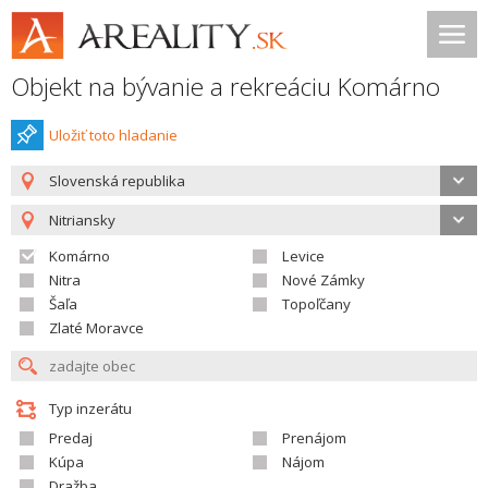
Objekt na bývanie a rekreáciu Komárno
Uložiť toto hladanie
Slovenská republika
Nitriansky
Komárno
Levice
Nitra
Nové Zámky
Šaľa
Topoľčany
Zlaté Moravce
Typ inzerátu
Predaj
Prenájom
Kúpa
Nájom
Dražba