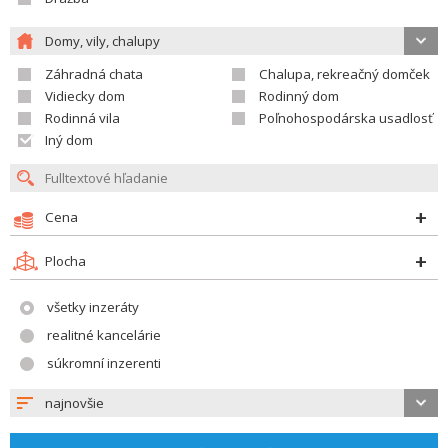
Domy, vily, chalupy
Záhradná chata
Chalupa, rekreačný domček
Vidiecky dom
Rodinný dom
Rodinná vila
Poľnohospodárska usadlosť
Iný dom
Cena
Plocha
všetky inzeráty
realitné kancelárie
súkromní inzerenti
najnovšie