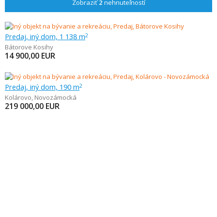
Zobraziť
2
nehnuteľností
Predaj, iný dom, 1 138 m
2
Bátorove Kosihy
14 900,00
EUR
Predaj, iný dom, 190 m
2
Kolárovo
,
Novozámocká
219 000,00
EUR