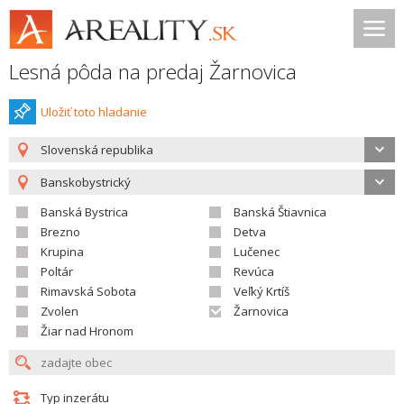
Lesná pôda na predaj Žarnovica
Uložiť toto hladanie
Slovenská republika
Banskobystrický
Banská Bystrica
Banská Štiavnica
Brezno
Detva
Krupina
Lučenec
Poltár
Revúca
Rimavská Sobota
Veľký Krtíš
Zvolen
Žarnovica
Žiar nad Hronom
Typ inzerátu