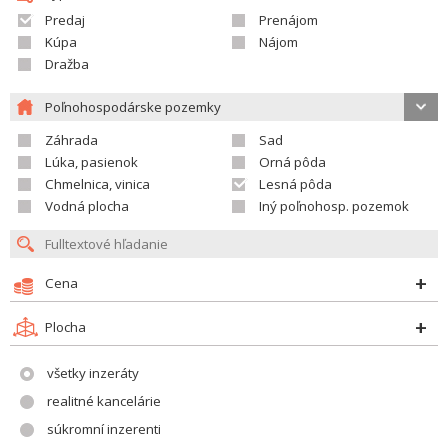
Predaj
Prenájom
Kúpa
Nájom
Dražba
Poľnohospodárske pozemky
Záhrada
Sad
Lúka, pasienok
Orná pôda
Chmelnica, vinica
Lesná pôda
Vodná plocha
Iný poľnohosp. pozemok
Cena
Plocha
všetky inzeráty
realitné kancelárie
súkromní inzerenti