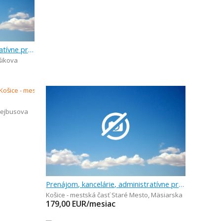
Prenájom, kancelárie, administratívne priestory, 20 m
ikova
lejbusova
Prenájom, kancelárie, administratívne priestory, 18 m
Košice - mestská časť Staré Mesto
,
Mäsiarska
179,00
EUR/mesiac