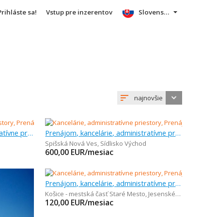
Prihláste sa!
Vstup pre inzerentov
Slovensky
najnovšie
Prenájom, kancelárie, administratívne priestory, 524 m
Prenájom, kancelárie, administratívne priestory, 107 m
Spišská Nová Ves
,
Sídlisko Východ
600,00
EUR/mesiac
Prenájom, kancelárie, administratívne priestory, 120 m
Košice - mestská časť Staré Mesto
,
Jesenského 27
120,00
EUR/mesiac