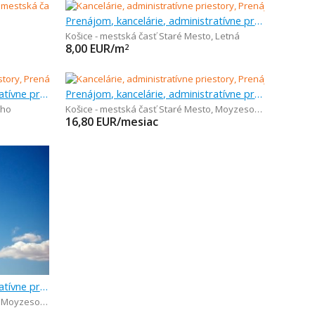
Prenájom, kancelárie, administratívne priestory, 37,5 m
Košice - mestská časť Staré Mesto
,
Letná
8,00
EUR/m
2
Prenájom, kancelárie, administratívne priestory, 163 m
Prenájom, kancelárie, administratívne priestory, 10 m
ého
Košice - mestská časť Staré Mesto
,
Moyzesova
16,80
EUR/mesiac
Prenájom, kancelárie, administratívne priestory, 47 m
,
Moyzesova