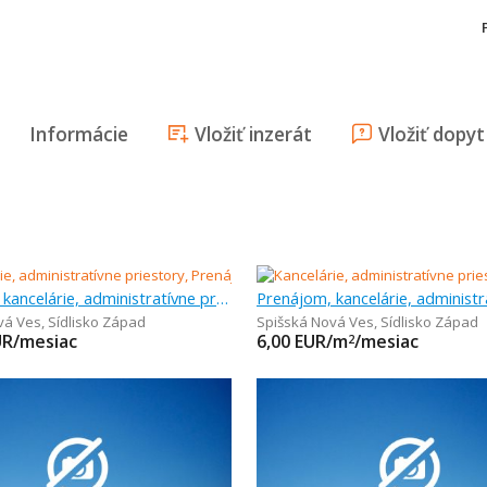
Informácie
Vložiť inzerát
Vložiť dopyt
Prenájom, kancelárie, administratívne priestory, 90 m
vá Ves
,
Sídlisko Západ
Spišská Nová Ves
,
Sídlisko Západ
UR/mesiac
6,00
EUR/m
/mesiac
2