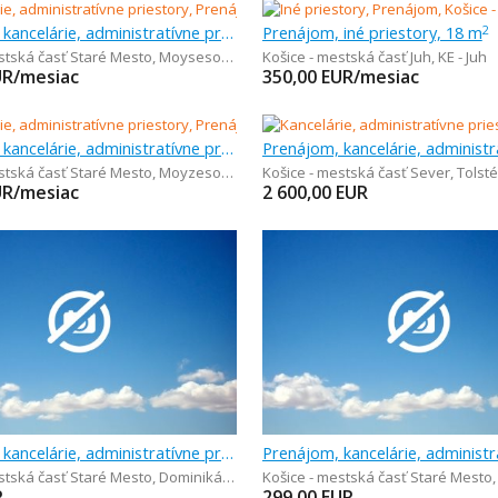
Prenájom, kancelárie, administratívne priestory, 16 m
Prenájom, iné priestory, 18 m
2
stská časť Staré Mesto
,
Moysesova 36
Košice - mestská časť Juh
,
KE - Juh
UR/mesiac
350,00
EUR/mesiac
Prenájom, kancelárie, administratívne priestory, 41 m
stská časť Staré Mesto
,
Moyzesova 36
Košice - mestská časť Sever
,
Tolst
UR/mesiac
2 600,00
EUR
Prenájom, kancelárie, administratívne priestory, 20 m
stská časť Staré Mesto
,
Dominikánske námestie
Košice - mestská časť Staré Mesto
R
299,00
EUR