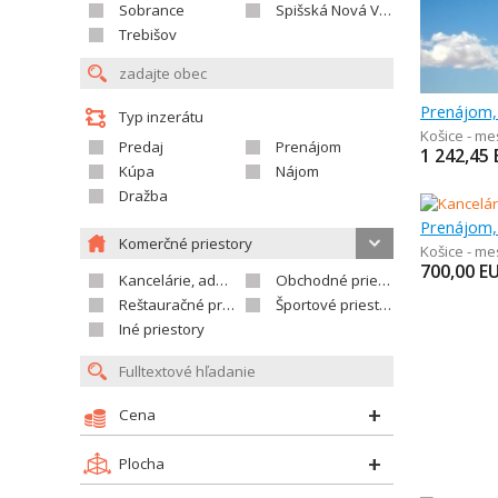
Sobrance
Spišská Nová Ves
Trebišov
Typ inzerátu
Košice - me
Predaj
Prenájom
1 242,45
Kúpa
Nájom
Dražba
Komerčné priestory
Košice - me
700,00
E
Kancelárie, administratívne priestory
Obchodné priestory
Reštauračné priestory
Športové priestory
Iné priestory
Cena
Plocha