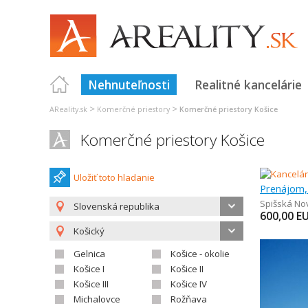
Nehnuteľnosti
Realitné kancelárie
>
>
AReality.sk
Komerčné priestory
Komerčné priestory Košice
Komerčné priestory Košice
Uložiť toto hladanie
Spišská No
Slovenská republika
600,00
E
Košický
Gelnica
Košice - okolie
Košice I
Košice II
Košice III
Košice IV
Michalovce
Rožňava