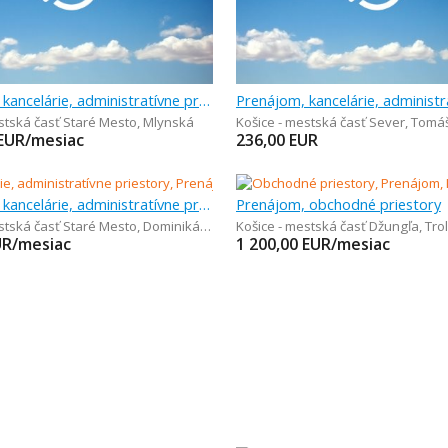
Prenájom, kancelárie, administratívne priestory, 1 m
stská časť Staré Mesto
,
Mlynská
Košice - mestská časť Sever
,
Tomáš
EUR/mesiac
236,00
EUR
Prenájom, kancelárie, administratívne priestory, 62 m
Prenájom, obchodné priestory
stská časť Staré Mesto
,
Dominikánske námestie
Košice - mestská časť Džungľa
,
Tro
UR/mesiac
1 200,00
EUR/mesiac