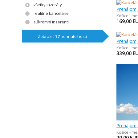
všetky inzeráty
realitné kancelárie
Košice - me
169,00
E
súkromní inzerenti
Zobraziť
17
nehnuteľností
Košice - me
339,00
E
Košice - me
20,00
EU