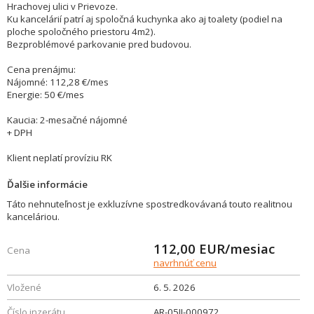
Hrachovej ulici v Prievoze.
Ku kancelárií patrí aj spoločná kuchynka ako aj toalety (podiel na
ploche spoločného priestoru 4m2).
Bezproblémové parkovanie pred budovou.
Cena prenájmu:
Nájomné: 112,28 €/mes
Energie: 50 €/mes
Kaucia: 2-mesačné nájomné
+ DPH
Klient neplatí províziu RK
Ďalšie informácie
Táto nehnuteľnost je exkluzívne spostredkovávaná touto realitnou
kanceláriou.
112,00
EUR/mesiac
Cena
navrhnúť cenu
Vložené
6. 5. 2026
Číslo inzerátu
AR-05JI-000972