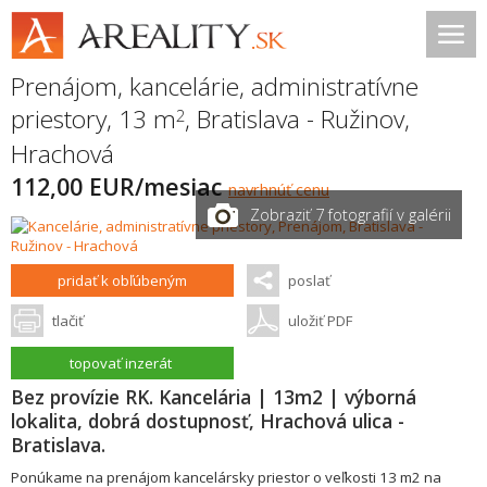
Prenájom, kancelárie, administratívne
priestory, 13 m
,
Bratislava - Ružinov
,
2
Hrachová
112,00 EUR/mesiac
navrhnúť cenu
Zobraziť 7 fotografií v galérii
pridať k obľúbeným
poslať
tlačiť
uložiť PDF
topovať inzerát
Bez provízie RK. Kancelária | 13m2 | výborná
lokalita, dobrá dostupnosť, Hrachová ulica -
Bratislava.
Ponúkame na prenájom kancelársky priestor o veľkosti 13 m2 na