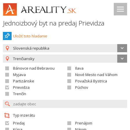
Jednoizbový byt na predaj Prievidza
Uložiť toto hladanie
Slovenská republika
Trenčiansky
Bánovce nad Bebravou
Ilava
Myjava
Nové Mesto nad Váhom
Partizánske
Považská Bystrica
Prievidza
Púchov
Trenčín
Typ inzerátu
Predaj
Prenájom
Kúpa
Nájom