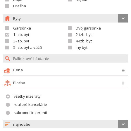
Dražba
Byty
Garsónka
Dvojgarsónka
1-izb. byt
2-izb. byt
3-izb. byt
4-izb. byt
5-izb. byt a väčší
Iný byt
Cena
Plocha
všetky inzeráty
realitné kancelárie
súkromní inzerenti
najnovšie