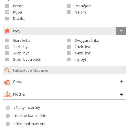
Predaj
Prenájom
Kúpa
Nájom
Dražba
Byty
Garsónka
Dvojgarsónka
1-izb. byt
2-izb. byt
3-izb. byt
4-izb. byt
5-izb. byt a väčší
Iný byt
Cena
Plocha
všetky inzeráty
realitné kancelárie
súkromní inzerenti