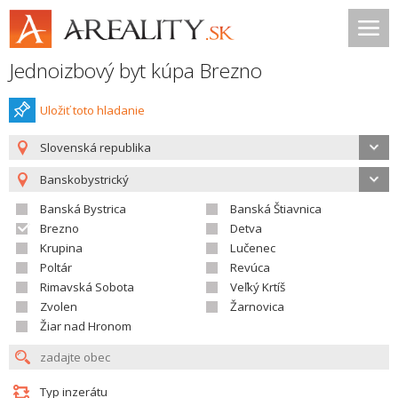
Jednoizbový byt kúpa Brezno
Uložiť toto hladanie
Slovenská republika
Banskobystrický
Banská Bystrica
Banská Štiavnica
Brezno
Detva
Krupina
Lučenec
Poltár
Revúca
Rimavská Sobota
Veľký Krtíš
Zvolen
Žarnovica
Žiar nad Hronom
Typ inzerátu