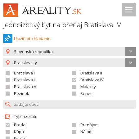
Jednoizbový byt na predaj Bratislava IV
Uložiť toto hladanie
Slovenská republika
Bratislavský
Bratislava I
Bratislava II
Bratislava III
Bratislava IV
Bratislava V
Malacky
Pezinok
Senec
Typ inzerátu
Predaj
Prenájom
Kúpa
Nájom
Dražba