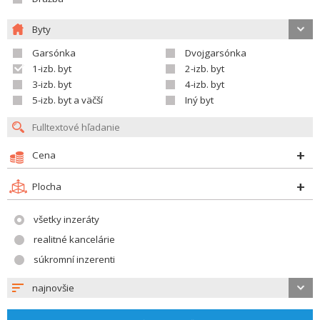
Byty
Garsónka
Dvojgarsónka
1-izb. byt
2-izb. byt
3-izb. byt
4-izb. byt
5-izb. byt a väčší
Iný byt
Cena
Plocha
všetky inzeráty
realitné kancelárie
súkromní inzerenti
najnovšie