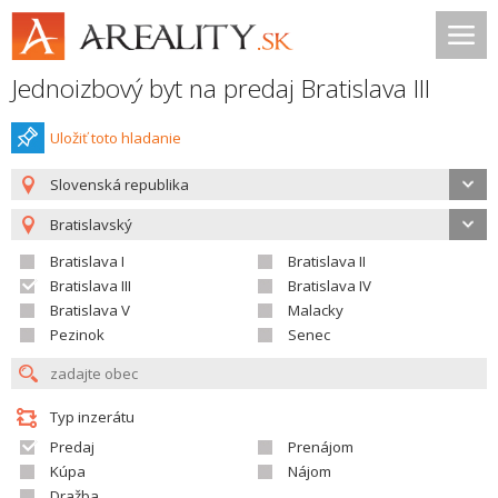
Jednoizbový byt na predaj Bratislava III
Uložiť toto hladanie
Slovenská republika
Bratislavský
Bratislava I
Bratislava II
Bratislava III
Bratislava IV
Bratislava V
Malacky
Pezinok
Senec
Typ inzerátu
Predaj
Prenájom
Kúpa
Nájom
Dražba