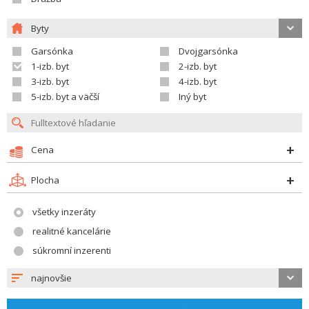
Byty
Garsónka
Dvojgarsónka
1-izb. byt
2-izb. byt
3-izb. byt
4-izb. byt
5-izb. byt a väčší
Iný byt
Cena
Plocha
všetky inzeráty
realitné kancelárie
súkromní inzerenti
najnovšie