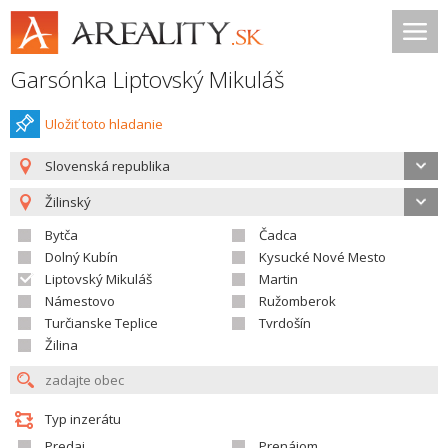
Garsónka Liptovský Mikuláš
Uložiť toto hladanie
Slovenská republika
Žilinský
Bytča
Čadca
Dolný Kubín
Kysucké Nové Mesto
Liptovský Mikuláš
Martin
Námestovo
Ružomberok
Turčianske Teplice
Tvrdošín
Žilina
Typ inzerátu
Predaj
Prenájom