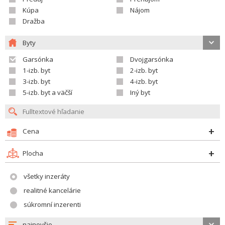
Kúpa
Nájom
Dražba
Byty
Garsónka
Dvojgarsónka
1-izb. byt
2-izb. byt
3-izb. byt
4-izb. byt
5-izb. byt a väčší
Iný byt
Cena
Plocha
všetky inzeráty
realitné kancelárie
súkromní inzerenti
najnovšie