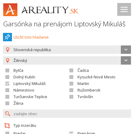
Garsónka na prenájom Liptovský Mikuláš
Uložiť toto hladanie
Slovenská republika
Žilinský
Bytča
Čadca
Dolný Kubín
Kysucké Nové Mesto
Liptovský Mikuláš
Martin
Námestovo
Ružomberok
Turčianske Teplice
Tvrdošín
Žilina
Typ inzerátu
Predaj
Prenájom