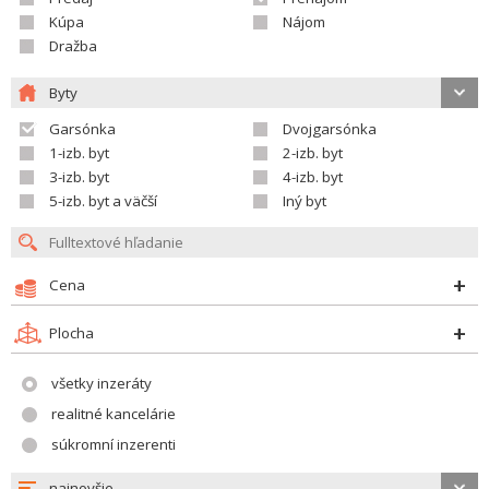
Kúpa
Nájom
Dražba
Byty
Garsónka
Dvojgarsónka
1-izb. byt
2-izb. byt
3-izb. byt
4-izb. byt
5-izb. byt a väčší
Iný byt
Cena
Plocha
všetky inzeráty
realitné kancelárie
súkromní inzerenti
najnovšie