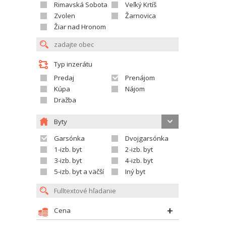
Rimavská Sobota
Veľký Krtíš
Zvolen
Žarnovica
Žiar nad Hronom
Typ inzerátu
Predaj
Prenájom
Kúpa
Nájom
Dražba
Byty
Garsónka
Dvojgarsónka
1-izb. byt
2-izb. byt
3-izb. byt
4-izb. byt
5-izb. byt a väčší
Iný byt
Cena