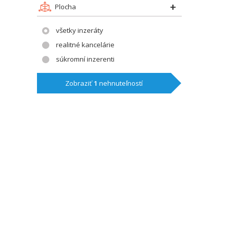
Plocha
všetky inzeráty
realitné kancelárie
súkromní inzerenti
Zobraziť
1
nehnuteľností