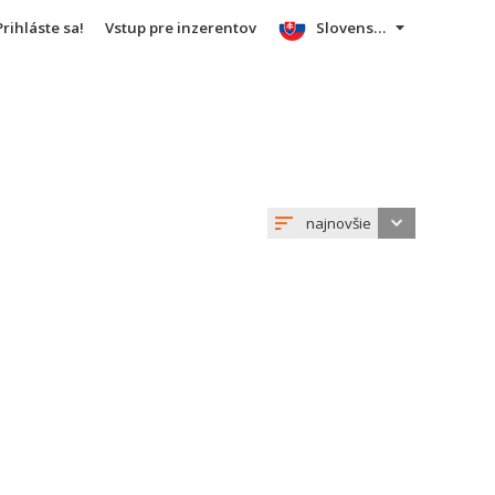
Prihláste sa!
Vstup pre inzerentov
Slovensky
najnovšie