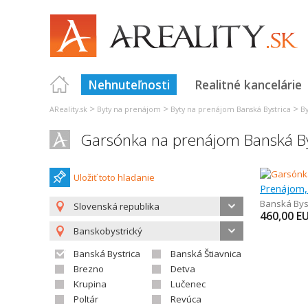
Nehnuteľnosti
Realitné kancelárie
>
>
>
AReality.sk
Byty na prenájom
Byty na prenájom Banská Bystrica
By
Garsónka na prenájom Banská By
Uložiť toto hladanie
Prenájom,
Banská Bys
Slovenská republika
460,00
E
Banskobystrický
Banská Bystrica
Banská Štiavnica
Brezno
Detva
Krupina
Lučenec
Poltár
Revúca