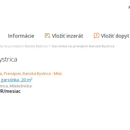
Informácie
Vložiť inzerát
Vložiť dopyt
>
ty na prenájom Banská Bystrica
Garsónka na prenájom Banská Bystrica
strica
 garsónka, 20 m
2
trica
,
Mládežnícka
UR/mesiac