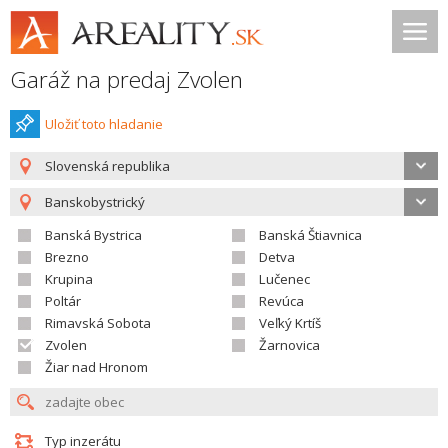
Garáž na predaj Zvolen
Uložiť toto hladanie
Slovenská republika
Banskobystrický
Banská Bystrica
Banská Štiavnica
Brezno
Detva
Krupina
Lučenec
Poltár
Revúca
Rimavská Sobota
Veľký Krtíš
Zvolen
Žarnovica
Žiar nad Hronom
Typ inzerátu