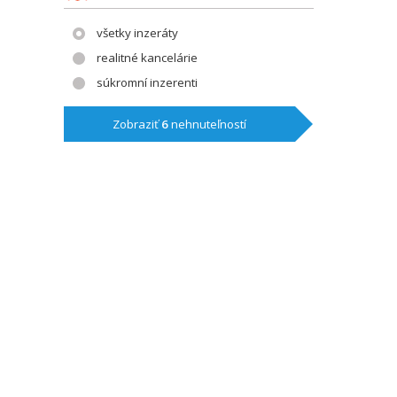
všetky inzeráty
realitné kancelárie
súkromní inzerenti
Zobraziť
6
nehnuteľností