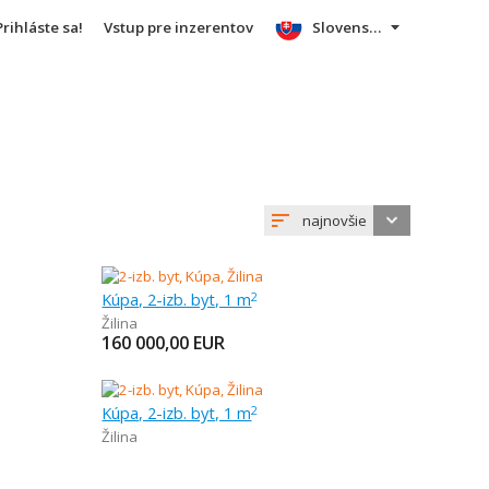
Prihláste sa!
Vstup pre inzerentov
Slovensky
najnovšie
Kúpa, 2-izb. byt, 1 m
2
Žilina
160 000,00
EUR
Kúpa, 2-izb. byt, 1 m
2
Žilina