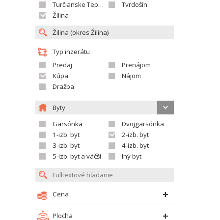
Turčianske Teplice
Tvrdošín
Žilina
Typ inzerátu
Predaj
Prenájom
Kúpa
Nájom
Dražba
Byty
Garsónka
Dvojgarsónka
1-izb. byt
2-izb. byt
3-izb. byt
4-izb. byt
5-izb. byt a väčší
Iný byt
Cena
Plocha