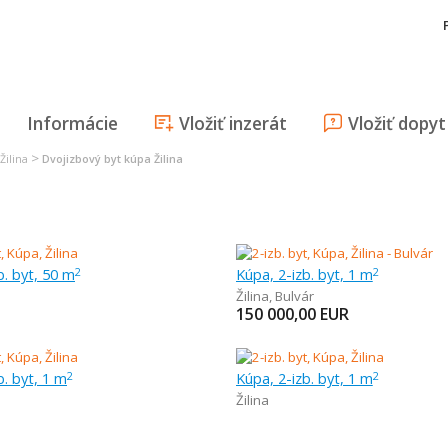
Informácie
Vložiť inzerát
Vložiť dopyt
>
Žilina
Dvojizbový byt kúpa Žilina
b. byt, 50 m
Kúpa, 2-izb. byt, 1 m
2
2
Žilina
,
Bulvár
150 000,00
EUR
b. byt, 1 m
Kúpa, 2-izb. byt, 1 m
2
2
Žilina