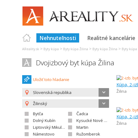
Nehnuteľnosti
Realitné kancelárie
>
>
>
>
AReality.sk
Byty kúpa
Byty kúpa Žilina
Byty kúpa Žilina
Byty kúpa 
Dvojizbový byt kúpa Žilina
Uložiť toto hladanie
Kúpa, 2-iz
Žilina
Slovenská republika
Žilinský
Bytča
Čadca
Kúpa, 2-iz
Dolný Kubín
Kysucké Nové Mesto
Žilina
Liptovský Mikuláš
Martin
Námestovo
Ružomberok