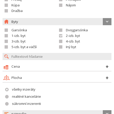
Kúpa
Nájom
Dražba
Byty
Garsónka
Dvojgarsónka
1-izb. byt
2-izb. byt
3-izb. byt
4-izb. byt
5-izb. byt a väčší
Iný byt
Cena
Plocha
všetky inzeráty
realitné kancelárie
súkromní inzerenti
najnovšie