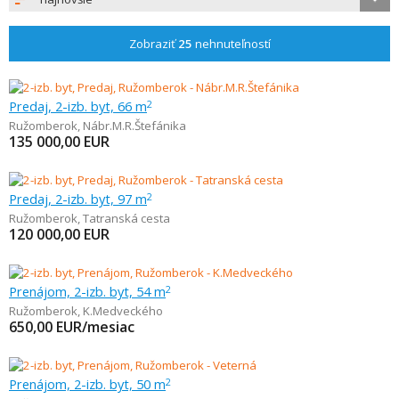
Zobraziť
25
nehnuteľností
Predaj, 2-izb. byt, 66 m
2
Ružomberok
,
Nábr.M.R.Štefánika
135 000,00
EUR
Predaj, 2-izb. byt, 97 m
2
Ružomberok
,
Tatranská cesta
120 000,00
EUR
Prenájom, 2-izb. byt, 54 m
2
Ružomberok
,
K.Medveckého
650,00
EUR/mesiac
Prenájom, 2-izb. byt, 50 m
2