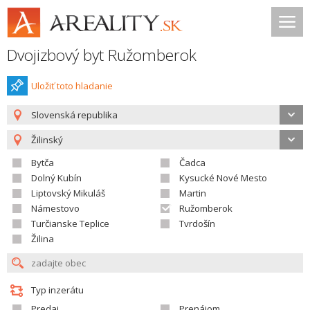
Dvojizbový byt Ružomberok
Uložiť toto hladanie
Slovenská republika
Žilinský
Bytča
Čadca
Dolný Kubín
Kysucké Nové Mesto
Liptovský Mikuláš
Martin
Námestovo
Ružomberok
Turčianske Teplice
Tvrdošín
Žilina
Typ inzerátu
Predaj
Prenájom