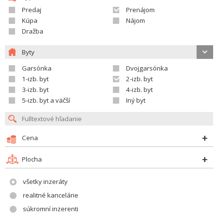
Predaj
Prenájom
Kúpa
Nájom
Dražba
Byty
Garsónka
Dvojgarsónka
1-izb. byt
2-izb. byt
3-izb. byt
4-izb. byt
5-izb. byt a väčší
Iný byt
Cena
Plocha
všetky inzeráty
realitné kancelárie
súkromní inzerenti