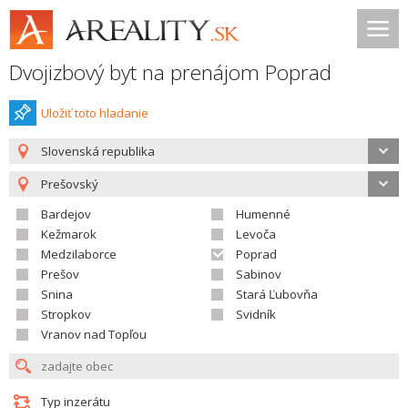
Dvojizbový byt na prenájom Poprad
Uložiť toto hladanie
Slovenská republika
Prešovský
Bardejov
Humenné
Kežmarok
Levoča
Medzilaborce
Poprad
Prešov
Sabinov
Snina
Stará Ľubovňa
Stropkov
Svidník
Vranov nad Topľou
Typ inzerátu