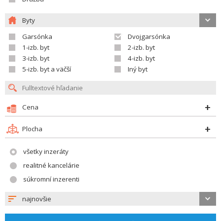
Byty
Garsónka
Dvojgarsónka
1-izb. byt
2-izb. byt
3-izb. byt
4-izb. byt
5-izb. byt a väčší
Iný byt
Cena
Plocha
všetky inzeráty
realitné kancelárie
súkromní inzerenti
najnovšie