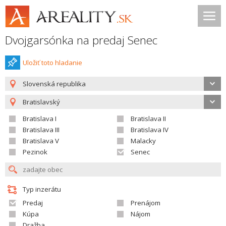
Dvojgarsónka na predaj Senec
Uložiť toto hladanie
Slovenská republika
Bratislavský
Bratislava I
Bratislava II
Bratislava III
Bratislava IV
Bratislava V
Malacky
Pezinok
Senec
Typ inzerátu
Predaj
Prenájom
Kúpa
Nájom
Dražba