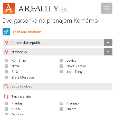
Dvojgarsónka na prenájom Komárno
Uložiť toto hladanie
Slovenská republika
Nitriansky
Komárno
Levice
Nitra
Nové Zámky
Šaľa
Topoľčany
Zlaté Moravce
Typ inzerátu
Predaj
Prenájom
Kúpa
Nájom
Dražba