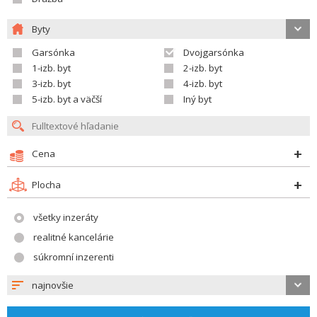
Byty
Garsónka
Dvojgarsónka
1-izb. byt
2-izb. byt
3-izb. byt
4-izb. byt
5-izb. byt a väčší
Iný byt
Cena
Plocha
všetky inzeráty
realitné kancelárie
súkromní inzerenti
najnovšie