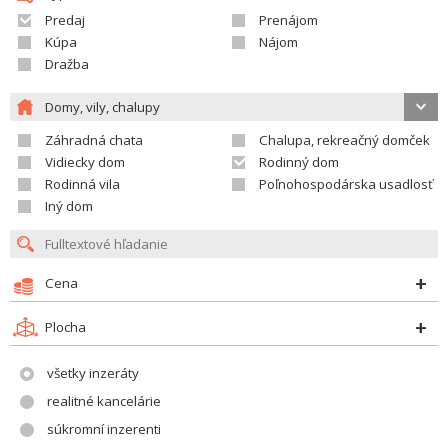
Predaj
Prenájom
Kúpa
Nájom
Dražba
Domy, vily, chalupy
Záhradná chata
Chalupa, rekreačný domček
Vidiecky dom
Rodinný dom
Rodinná vila
Poľnohospodárska usadlosť
Iný dom
Cena
Plocha
všetky inzeráty
realitné kancelárie
súkromní inzerenti