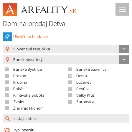
Dom na predaj Detva
Uložiť toto hladanie
Slovenská republika
Banskobystrický
Banská Bystrica
Banská Štiavnica
Brezno
Detva
Krupina
Lučenec
Poltár
Revúca
Rimavská Sobota
Veľký Krtíš
Zvolen
Žarnovica
Žiar nad Hronom
Typ inzerátu