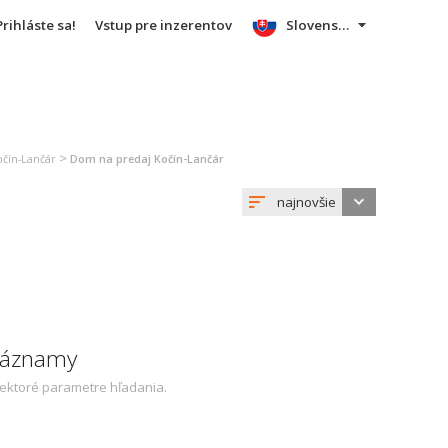
Prihláste sa!
Vstup pre inzerentov
Slovensky
>
očín-Lančár
Dom na predaj Kočín-Lančár
najnovšie
 záznamy
iektoré parametre hľadania.