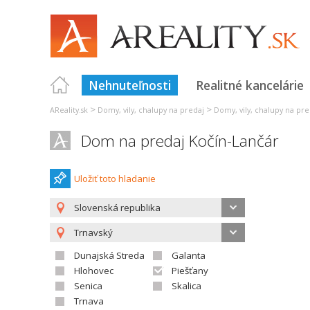
Nehnuteľnosti
Realitné kancelárie
>
>
AReality.sk
Domy, vily, chalupy na predaj
Domy, vily, chalupy na pre
Dom na predaj Kočín-Lančár
Uložiť toto hladanie
Slovenská republika
Trnavský
Dunajská Streda
Galanta
Hlohovec
Piešťany
Senica
Skalica
Trnava