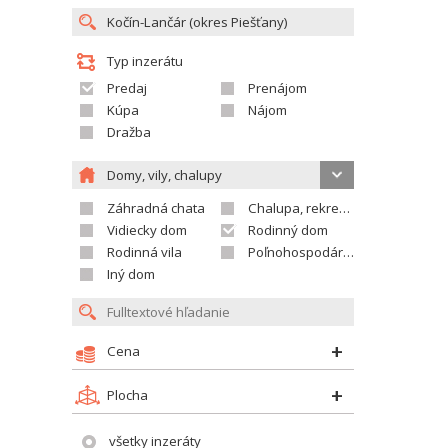
Typ inzerátu
Predaj
Prenájom
Kúpa
Nájom
Dražba
Domy, vily, chalupy
Záhradná chata
Chalupa, rekreačný domček
Vidiecky dom
Rodinný dom
Rodinná vila
Poľnohospodárska usadlosť
Iný dom
Cena
Plocha
všetky inzeráty