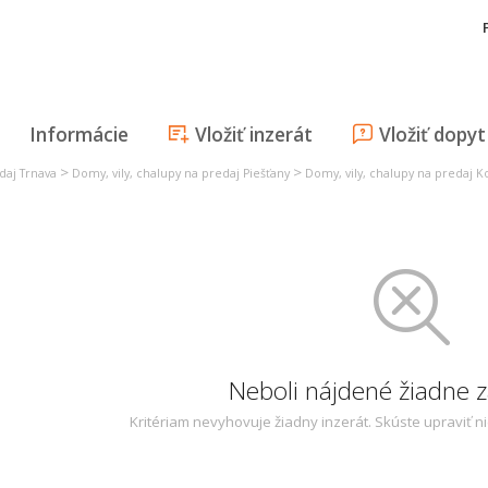
Informácie
Vložiť inzerát
Vložiť dopyt
>
>
daj Trnava
Domy, vily, chalupy na predaj Piešťany
Domy, vily, chalupy na predaj K
Neboli nájdené žiadne
Kritériam nevyhovuje žiadny inzerát. Skúste upraviť n