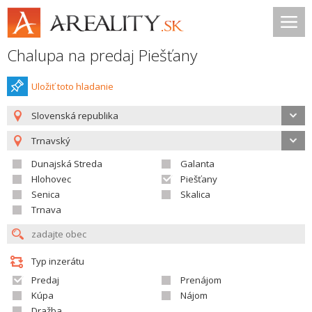
Chalupa na predaj Piešťany
Uložiť toto hladanie
Slovenská republika
Trnavský
Dunajská Streda
Galanta
Hlohovec
Piešťany
Senica
Skalica
Trnava
Typ inzerátu
Predaj
Prenájom
Kúpa
Nájom
Dražba