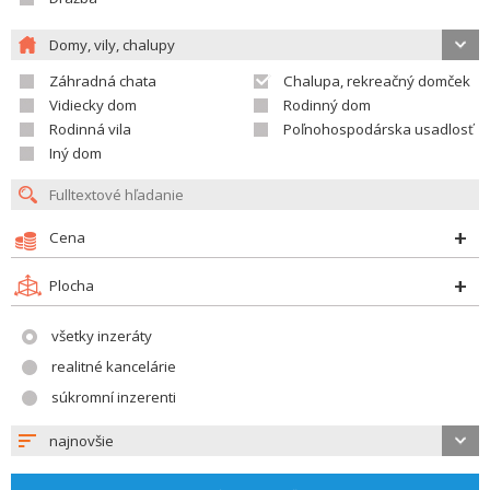
Domy, vily, chalupy
Záhradná chata
Chalupa, rekreačný domček
Vidiecky dom
Rodinný dom
Rodinná vila
Poľnohospodárska usadlosť
Iný dom
Cena
Plocha
všetky inzeráty
realitné kancelárie
súkromní inzerenti
najnovšie