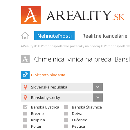
Nehnuteľnosti
Realitné kancelárie
>
>
AReality.sk
Poľnohospodárske pozemky na predaj
Poľnohospodársk
Chmelnica, vinica na predaj Bansk
Uložiť toto hladanie
Slovenská republika
Banskobystrický
Banská Bystrica
Banská Štiavnica
Brezno
Detva
Krupina
Lučenec
Poltár
Revúca