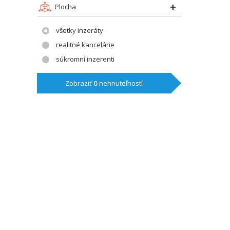
Plocha
všetky inzeráty
realitné kancelárie
súkromní inzerenti
Zobraziť
0
nehnuteľností