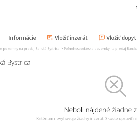
Informácie
Vložiť inzerát
Vložiť dopyt
>
e pozemky na predaj Banská Bystrica
Poľnohospodárske pozemky na predaj Banská
á Bystrica
Neboli nájdené žiadne
Kritériam nevyhovuje žiadny inzerát. Skúste upraviť n