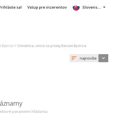
Prihláste sa!
Vstup pre inzerentov
Slovensky
>
 Bystrica
Chmelnica, vinica na predaj Banská Bystrica
najnovšie
 záznamy
iektoré parametre hľadania.