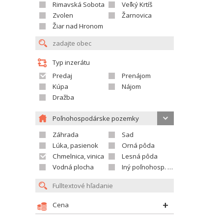
Rimavská Sobota
Veľký Krtíš
Zvolen
Žarnovica
Žiar nad Hronom
Typ inzerátu
Predaj
Prenájom
Kúpa
Nájom
Dražba
Poľnohospodárske pozemky
Záhrada
Sad
Lúka, pasienok
Orná pôda
Chmelnica, vinica
Lesná pôda
Vodná plocha
Iný poľnohosp. pozemok
Cena