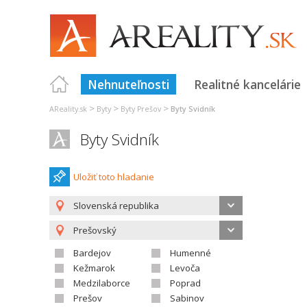
Nehnuteľnosti
Realitné kancelárie
>
>
>
AReality.sk
Byty
Byty Prešov
Byty Svidník
Byty Svidník
Uložiť toto hladanie
Slovenská republika
Prešovský
Bardejov
Humenné
Kežmarok
Levoča
Medzilaborce
Poprad
Prešov
Sabinov