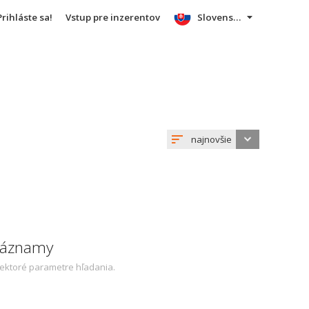
Prihláste sa!
Vstup pre inzerentov
Slovensky
najnovšie
 záznamy
iektoré parametre hľadania.