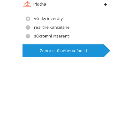
Plocha
všetky inzeráty
realitné kancelárie
súkromní inzerenti
Zobraziť
0
nehnuteľností