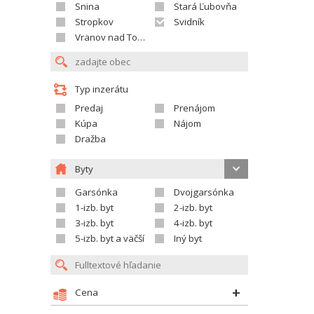
Snina
Stará Ľubovňa
Stropkov
Svidník
Vranov nad Topľou
Typ inzerátu
Predaj
Prenájom
Kúpa
Nájom
Dražba
Byty
Garsónka
Dvojgarsónka
1-izb. byt
2-izb. byt
3-izb. byt
4-izb. byt
5-izb. byt a väčší
Iný byt
Cena