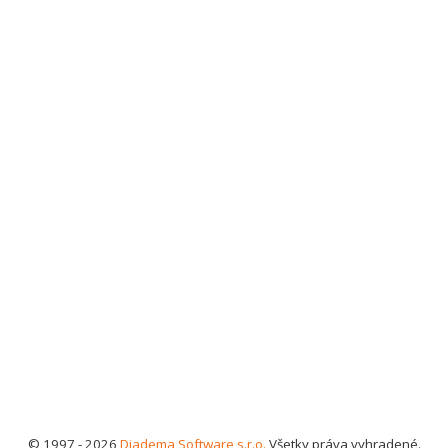
© 1997 - 2026
Diadema Software s.r.o.
Všetky práva vyhradené.