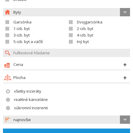
Byty
Garsónka
Dvojgarsónka
1-izb. byt
2-izb. byt
3-izb. byt
4-izb. byt
5-izb. byt a väčší
Iný byt
Cena
Plocha
všetky inzeráty
realitné kancelárie
súkromní inzerenti
najnovšie