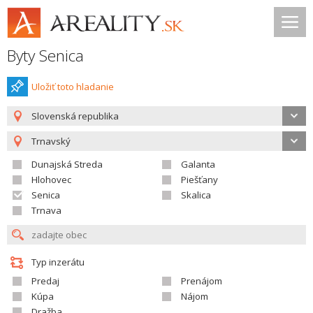
Byty Senica
Uložiť toto hladanie
Slovenská republika
Trnavský
Dunajská Streda
Galanta
Hlohovec
Piešťany
Senica
Skalica
Trnava
Typ inzerátu
Predaj
Prenájom
Kúpa
Nájom
Dražba