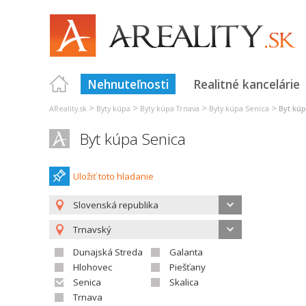
Nehnuteľnosti
Realitné kancelárie
>
>
>
>
AReality.sk
Byty kúpa
Byty kúpa Trnava
Byty kúpa Senica
Byt kú
Byt kúpa Senica
Uložiť toto hladanie
Slovenská republika
Trnavský
Dunajská Streda
Galanta
Hlohovec
Piešťany
Senica
Skalica
Trnava