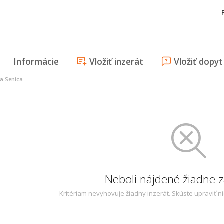
Informácie
Vložiť inzerát
Vložiť dopyt
pa Senica
Neboli nájdené žiadne
Kritériam nevyhovuje žiadny inzerát. Skúste upraviť n