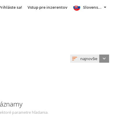
Prihláste sa!
Vstup pre inzerentov
Slovensky
najnovšie
 záznamy
iektoré parametre hľadania.