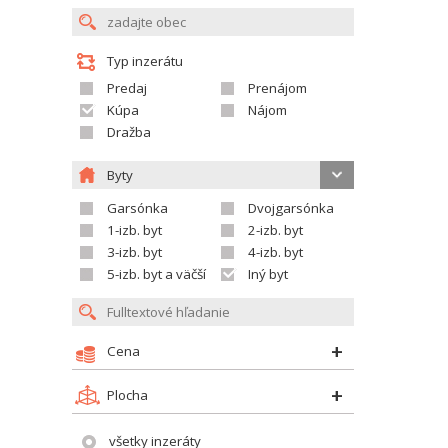
Typ inzerátu
Predaj
Prenájom
Kúpa
Nájom
Dražba
Byty
Garsónka
Dvojgarsónka
1-izb. byt
2-izb. byt
3-izb. byt
4-izb. byt
5-izb. byt a väčší
Iný byt
Cena
Plocha
všetky inzeráty