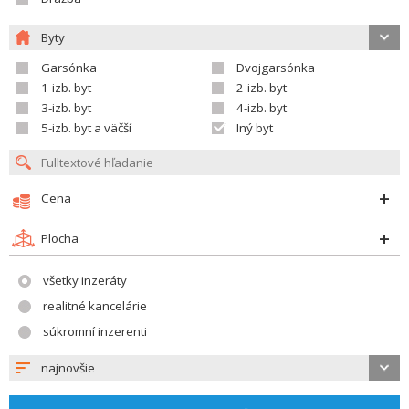
Byty
Garsónka
Dvojgarsónka
1-izb. byt
2-izb. byt
3-izb. byt
4-izb. byt
5-izb. byt a väčší
Iný byt
Cena
Plocha
všetky inzeráty
realitné kancelárie
súkromní inzerenti
najnovšie