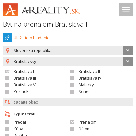
Byt na prenájom Bratislava I
Uložiť toto hladanie
Slovenská republika
Bratislavský
Bratislava I
Bratislava II
Bratislava III
Bratislava IV
Bratislava V
Malacky
Pezinok
Senec
Typ inzerátu
Predaj
Prenájom
Kúpa
Nájom
Dražba