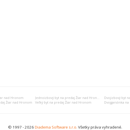
iar nad Hronom
Jednoizbový byt na predaj Žiar nad Hronom
Dvojizbový byt n
edaj Žiar nad Hronom
Veľký byt na predaj Žiar nad Hronom
Dvojgarsónka na
© 1997 - 2026
Diadema Software s.r.o.
Všetky práva vyhradené.