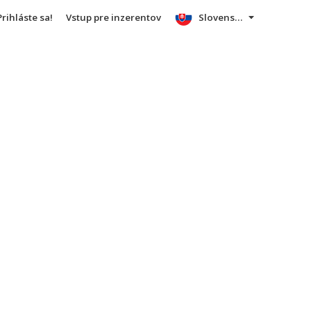
Prihláste sa!
Vstup pre inzerentov
Slovensky