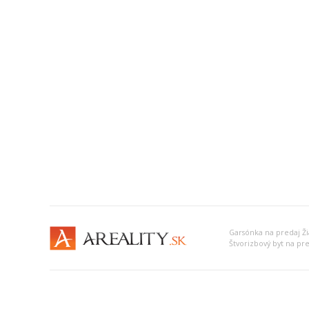
Garsónka na predaj Ž
Štvorizbový byt na pr