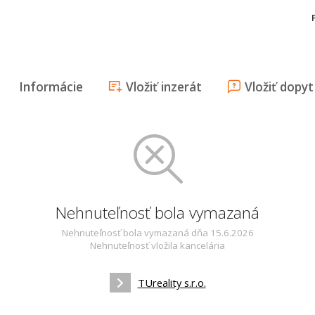
Informácie
Vložiť inzerát
Vložiť dopyt
Nehnuteľnosť bola vymazaná
Nehnuteľnosť bola vymazaná dňa 15.6.2026
Nehnuteľnosť vložila kancelária
TUreality s.r.o.