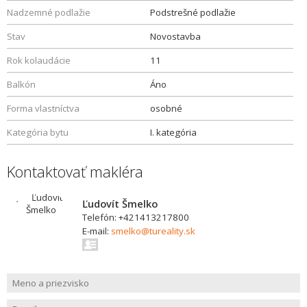
Nadzemné podlažie
Podstrešné podlažie
Stav
Novostavba
Rok kolaudácie
11
Balkón
Áno
Forma vlastníctva
osobné
Kategória bytu
I. kategória
Kontaktovať makléra
Ľudovít Šmelko
Telefón: +421413217800
E-mail:
smelko@tureality.sk