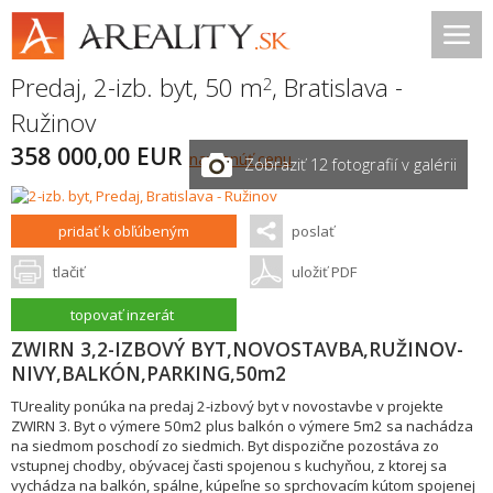
Predaj, 2-izb. byt, 50 m
,
Bratislava -
2
Ružinov
358 000,00 EUR
navrhnúť cenu
Zobraziť 12 fotografií v galérii
pridať k obľúbeným
poslať
tlačiť
uložiť PDF
topovať inzerát
ZWIRN 3,2-IZBOVÝ BYT,NOVOSTAVBA,RUŽINOV-
NIVY,BALKÓN,PARKING,50m2
TUreality ponúka na predaj 2-izbový byt v novostavbe v projekte
ZWIRN 3. Byt o výmere 50m2 plus balkón o výmere 5m2 sa nachádza
na siedmom poschodí zo siedmich. Byt dispozične pozostáva zo
vstupnej chodby, obývacej časti spojenou s kuchyňou, z ktorej sa
vychádza na balkón, spálne, kúpeľne so sprchovacím kútom spojenej