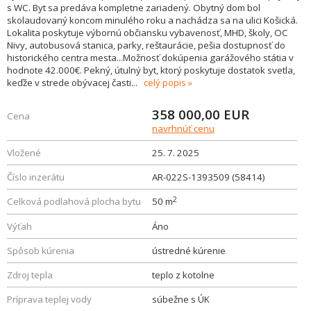
s WC. Byt sa predáva kompletne zariadený. Obytný dom bol
skolaudovaný koncom minulého roku a nachádza sa na ulici Košická.
Lokalita poskytuje výbornú občiansku vybavenosť, MHD, školy, OC
Nivy, autobusová stanica, parky, reštaurácie, pešia dostupnosť do
historického centra mesta...Možnosť dokúpenia garážového státia v
hodnote 42.000€. Pekný, útulný byt, ktorý poskytuje dostatok svetla,
keďže v strede obývacej časti
...
celý popis
358 000,00
EUR
Cena
navrhnúť cenu
Vložené
25. 7. 2025
Číslo inzerátu
AR-022S-1393509 (58414)
2
Celková podlahová plocha bytu
50 m
Výťah
Áno
Spôsob kúrenia
ústredné kúrenie
Zdroj tepla
teplo z kotolne
Príprava teplej vody
súbežne s ÚK