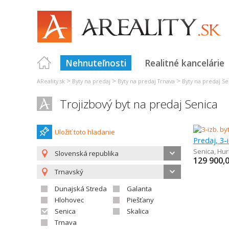
Nehnuteľnosti
Realitné kancelárie
>
>
>
AReality.sk
Byty na predaj
Byty na predaj Trnava
Byty na predaj Se
Trojizbový byt na predaj Senica
Uložiť toto hladanie
Predaj, 3-
Senica
,
Hur
Slovenská republika
129 900,
Trnavský
Dunajská Streda
Galanta
Hlohovec
Piešťany
Senica
Skalica
Trnava