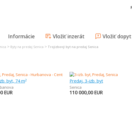
Informácie
Vložiť inzerát
Vložiť dopyt
>
>
nica
Byty na predaj Senica
Trojizbový byt na predaj Senica
izb. byt, 74 m
Predaj, 3-izb. byt
2
banova
Senica
00
EUR
110 000,00
EUR