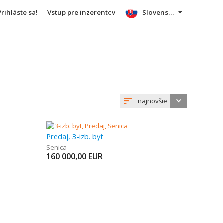
Prihláste sa!
Vstup pre inzerentov
Slovensky
najnovšie
Predaj, 3-izb. byt
Senica
160 000,00
EUR