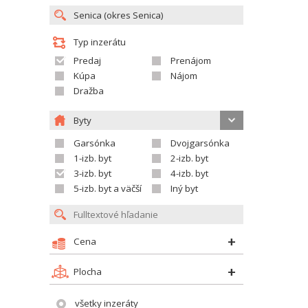
Typ inzerátu
Predaj
Prenájom
Kúpa
Nájom
Dražba
Byty
Garsónka
Dvojgarsónka
1-izb. byt
2-izb. byt
3-izb. byt
4-izb. byt
5-izb. byt a väčší
Iný byt
Cena
Plocha
všetky inzeráty