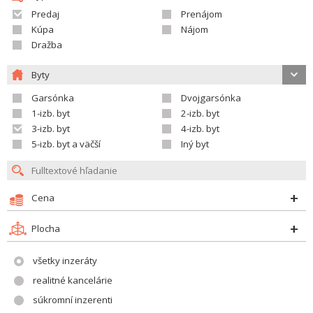
Predaj
Prenájom
Kúpa
Nájom
Dražba
Byty
Garsónka
Dvojgarsónka
1-izb. byt
2-izb. byt
3-izb. byt
4-izb. byt
5-izb. byt a väčší
Iný byt
Cena
Plocha
všetky inzeráty
realitné kancelárie
súkromní inzerenti