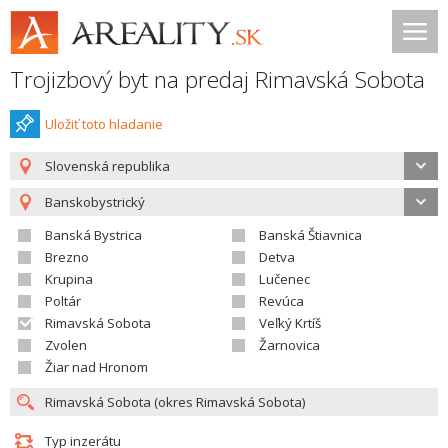
Trojizbový byt na predaj Rimavská Sobota
Uložiť toto hladanie
Slovenská republika
Banskobystrický
Banská Bystrica
Banská Štiavnica
Brezno
Detva
Krupina
Lučenec
Poltár
Revúca
Rimavská Sobota
Veľký Krtíš
Zvolen
Žarnovica
Žiar nad Hronom
Typ inzerátu