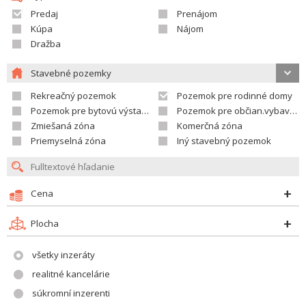
Predaj
Prenájom
Kúpa
Nájom
Dražba
Stavebné pozemky
Rekreačný pozemok
Pozemok pre rodinné domy
Pozemok pre bytovú výstavbu
Pozemok pre občian.vybavenosť
Zmiešaná zóna
Komerčná zóna
Priemyselná zóna
Iný stavebný pozemok
Cena
Plocha
všetky inzeráty
realitné kancelárie
súkromní inzerenti