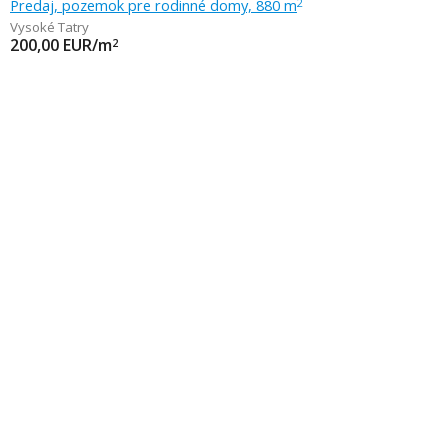
Predaj, pozemok pre rodinné domy, 880 m
2
Vysoké Tatry
200,00
EUR/m
2