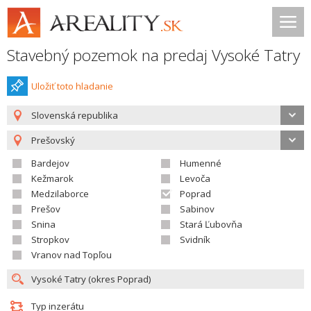
Stavebný pozemok na predaj Vysoké Tatry
Uložiť toto hladanie
Slovenská republika
Prešovský
Bardejov
Humenné
Kežmarok
Levoča
Medzilaborce
Poprad
Prešov
Sabinov
Snina
Stará Ľubovňa
Stropkov
Svidník
Vranov nad Topľou
Typ inzerátu