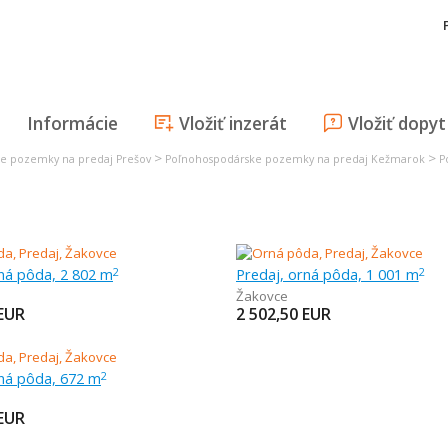
Informácie
Vložiť inzerát
Vložiť dopyt
>
>
e pozemky na predaj Prešov
Poľnohospodárske pozemky na predaj Kežmarok
P
rná pôda, 2 802 m
Predaj, orná pôda, 1 001 m
2
2
Žakovce
EUR
2 502,50
EUR
rná pôda, 672 m
2
EUR