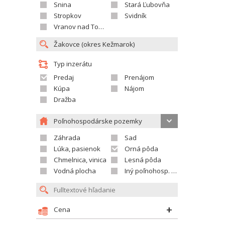
Snina
Stará Ľubovňa
Stropkov
Svidník
Vranov nad Topľou
Typ inzerátu
Predaj
Prenájom
Kúpa
Nájom
Dražba
Poľnohospodárske pozemky
Záhrada
Sad
Lúka, pasienok
Orná pôda
Chmelnica, vinica
Lesná pôda
Vodná plocha
Iný poľnohosp. pozemok
Cena