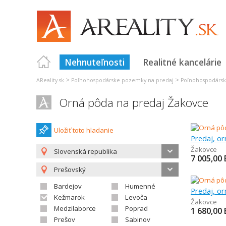
Nehnuteľnosti
Realitné kancelárie
>
>
AReality.sk
Poľnohospodárske pozemky na predaj
Poľnohospodársk
Orná pôda na predaj Žakovce
Uložiť toto hladanie
Predaj, o
Žakovce
Slovenská republika
7 005,00
Prešovský
Bardejov
Humenné
Predaj, o
Kežmarok
Levoča
Žakovce
Medzilaborce
Poprad
1 680,00
Prešov
Sabinov