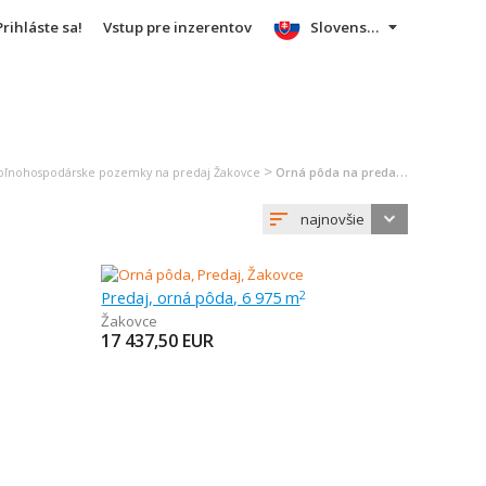
Prihláste sa!
Vstup pre inzerentov
Slovensky
>
oľnohospodárske pozemky na predaj Žakovce
Orná pôda na predaj Žakovce
najnovšie
Predaj, orná pôda, 6 975 m
2
Žakovce
17 437,50
EUR