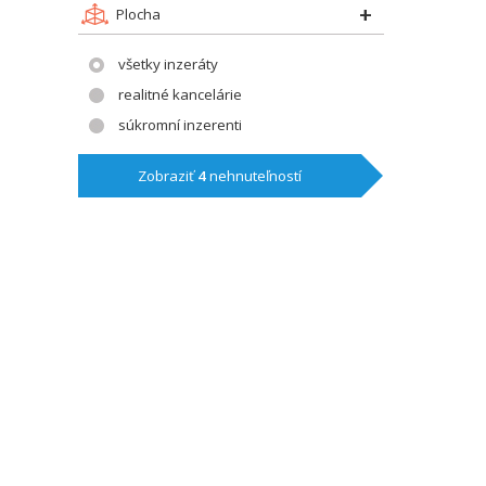
Plocha
všetky inzeráty
realitné kancelárie
súkromní inzerenti
Zobraziť
4
nehnuteľností