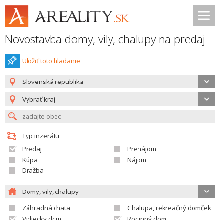
Novostavba domy, vily, chalupy na predaj
Uložiť toto hladanie
Slovenská republika
Vybrať kraj
Typ inzerátu
Predaj
Prenájom
Kúpa
Nájom
Dražba
Domy, vily, chalupy
Záhradná chata
Chalupa, rekreačný domček
Vidiecky dom
Rodinný dom