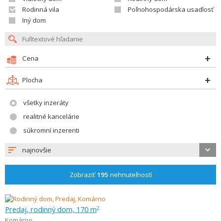
Rodinná vila
Poľnohospodárska usadlosť
Iný dom
Cena
Plocha
všetky inzeráty
realitné kancelárie
súkromní inzerenti
najnovšie
Zobraziť
195
nehnuteľností
Predaj, rodinný dom, 170 m
2
Komárno