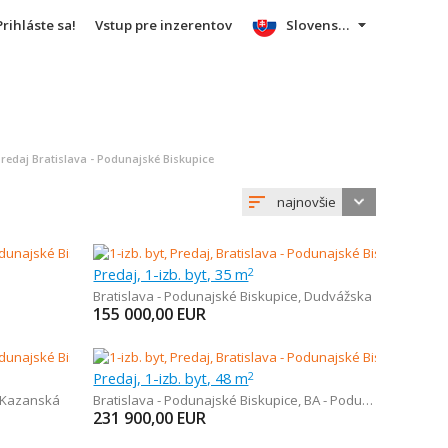
Prihláste sa!
Vstup pre inzerentov
Slovensky
redaj Bratislava - Podunajské Biskupice
najnovšie
Predaj, 1-izb. byt, 35 m
2
Bratislava - Podunajské Biskupice
,
Dudvážska
155 000,00
EUR
Predaj, 1-izb. byt, 48 m
2
Kazanská
Bratislava - Podunajské Biskupice
,
BA - Podunajské Biskupice
231 900,00
EUR