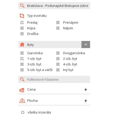
Typ inzerátu
Predaj
Prenájom
Kúpa
Nájom
Dražba
Byty
Garsónka
Dvojgarsónka
1-izb. byt
2-izb. byt
3-izb. byt
4-izb. byt
5-izb. byt a väčší
Iný byt
Cena
Plocha
všetky inzeráty