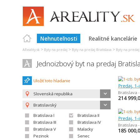
Nehnuteľnosti
Realitné kancelárie
>
>
>
AReality.sk
Byty na predaj
Byty na predaj Bratislava
Byty na predaj 
Jednoizbový byt na predaj Bratisl
Uložiť toto hladanie
Predaj, 1-
Bratislava 
Slovenská republika
214 999,
Bratislavský
Bratislava I
Bratislava II
Predaj, 1-
Bratislava III
Bratislava IV
Bratislava 
Bratislava V
Malacky
185 000,
Pezinok
Senec