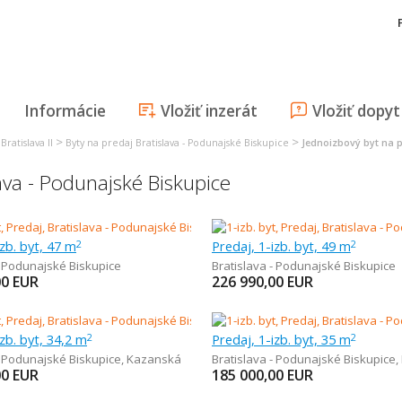
Informácie
Vložiť inzerát
Vložiť dopyt
>
>
Bratislava II
Byty na predaj Bratislava - Podunajské Biskupice
Jednoizbový byt na p
ava - Podunajské Biskupice
izb. byt, 47 m
Predaj, 1-izb. byt, 49 m
2
2
- Podunajské Biskupice
Bratislava - Podunajské Biskupice
00
EUR
226 990,00
EUR
izb. byt, 34,2 m
Predaj, 1-izb. byt, 35 m
2
2
- Podunajské Biskupice
,
Kazanská
Bratislava - Podunajské Biskupice
,
00
EUR
185 000,00
EUR