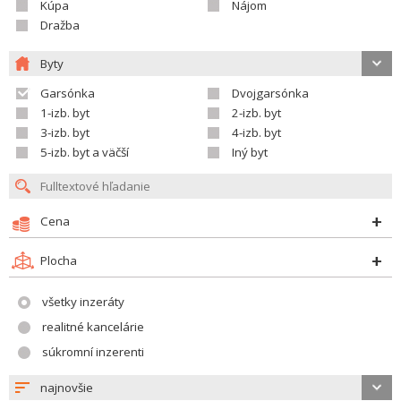
Kúpa
Nájom
Dražba
Byty
Garsónka
Dvojgarsónka
1-izb. byt
2-izb. byt
3-izb. byt
4-izb. byt
5-izb. byt a väčší
Iný byt
Cena
Plocha
všetky inzeráty
realitné kancelárie
súkromní inzerenti
najnovšie