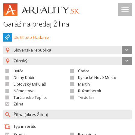
Garáž na predaj Žilina
Uložiť toto hladanie
Slovenská republika
Žilinský
Bytča
Čadca
Dolný Kubín
Kysucké Nové Mesto
Liptovský Mikuláš
Martin
Námestovo
Ružomberok
Turčianske Teplice
Tvrdošín
Žilina
Typ inzerátu
Predaj
Prenájom