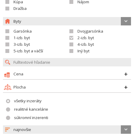
Kúpa
Nájom
Dražba
Byty
Garsónka
Dvojgarsónka
1-izb. byt
2-izb. byt
3-izb. byt
4-izb. byt
5-izb. byt a väčší
Iný byt
Cena
Plocha
všetky inzeráty
realitné kancelárie
súkromní inzerenti
najnovšie