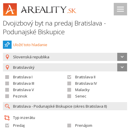
Dvojizbový byt na predaj Bratislava -
Podunajské Biskupice
Uložiť toto hladanie
Slovenská republika
Bratislavský
Bratislava I
Bratislava II
Bratislava III
Bratislava IV
Bratislava V
Malacky
Pezinok
Senec
Typ inzerátu
Predaj
Prenájom