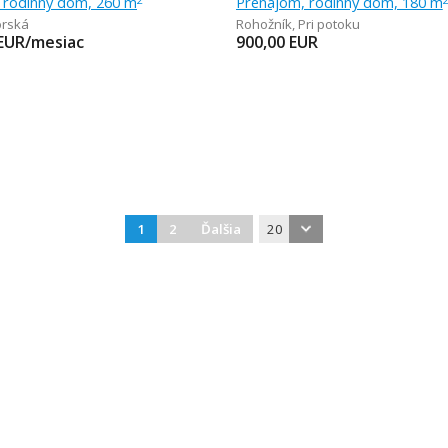
 rodinný dom, 260 m
Prenájom, rodinný dom, 180 m
orská
Rohožník
,
Pri potoku
EUR/mesiac
900,00
EUR
1
2
Ďalšia
20