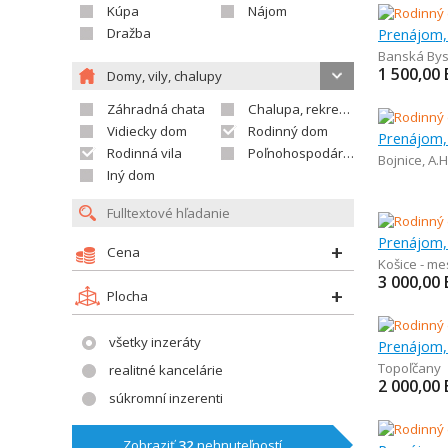
Kúpa
Nájom
Dražba
Prenájom,
Banská Bys
1 500,00
Domy, vily, chalupy
Záhradná chata
Chalupa, rekreačný domček
Vidiecky dom
Rodinný dom
Prenájom,
Rodinná vila
Poľnohospodárska usadlosť
Bojnice
,
A.H
Iný dom
Prenájom,
Cena
Košice - me
3 000,00
Plocha
všetky inzeráty
Prenájom,
Topoľčany
realitné kancelárie
2 000,00
súkromní inzerenti
Zobraziť
32
nehnuteľností