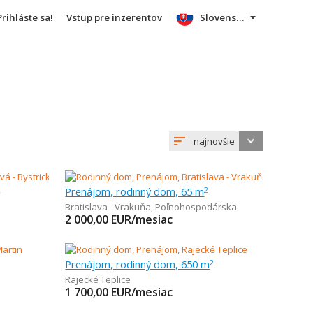
Prihláste sa!
Vstup pre inzerentov
Slovensky
najnovšie
Prenájom, rodinný dom, 65 m
2
2
Bratislava - Vrakuňa
,
Poľnohospodárska
2 000,00
EUR/mesiac
Prenájom, rodinný dom, 650 m
2
Rajecké Teplice
1 700,00
EUR/mesiac