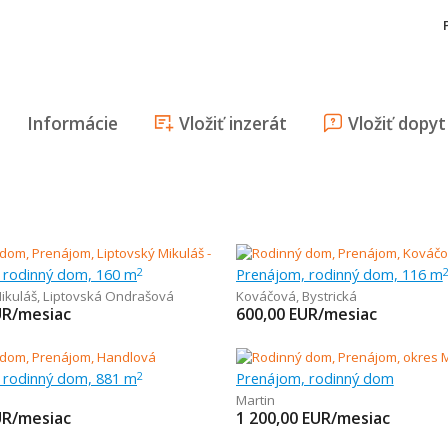
Informácie
Vložiť inzerát
Vložiť dopyt
 rodinný dom, 160 m
Prenájom, rodinný dom, 116 m
2
ikuláš
,
Liptovská Ondrašová
Kováčová
,
Bystrická
UR/mesiac
600,00
EUR/mesiac
 rodinný dom, 881 m
Prenájom, rodinný dom
2
Martin
UR/mesiac
1 200,00
EUR/mesiac