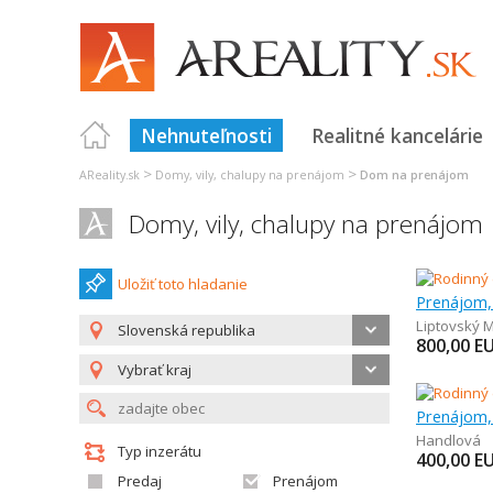
Nehnuteľnosti
Realitné kancelárie
>
>
AReality.sk
Domy, vily, chalupy na prenájom
Dom na prenájom
Domy, vily, chalupy na prenájom
Uložiť toto hladanie
Prenájom,
Liptovský M
Slovenská republika
800,00
E
Vybrať kraj
Prenájom,
Handlová
Typ inzerátu
400,00
E
Predaj
Prenájom