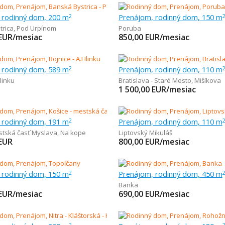
 rodinný dom, 200 m
Prenájom, rodinný dom, 150 m
2
trica
,
Pod Urpínom
Poruba
EUR/mesiac
850,00
EUR/mesiac
 rodinný dom, 589 m
Prenájom, rodinný dom, 110 m
2
linku
Bratislava - Staré Mesto
,
Mišíkova
1 500,00
EUR/mesiac
 rodinný dom, 191 m
Prenájom, rodinný dom, 110 m
2
stská časť Myslava
,
Na kope
Liptovský Mikuláš
EUR
800,00
EUR/mesiac
 rodinný dom, 150 m
Prenájom, rodinný dom, 450 m
2
Banka
EUR/mesiac
690,00
EUR/mesiac
2