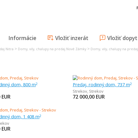
Informácie
Vložiť inzerát
Vložiť dopyt
>
>
daj Nitra
Domy, vily, chalupy na predaj Nové Zámky
Domy, vily, chalupy na preda
odinný dom, 800 m
Predaj, rodinný dom, 737 m
2
2
Strekov
,
Strekov
0
EUR
72 000,00
EUR
odinný dom, 1 408 m
2
rekov
0
EUR