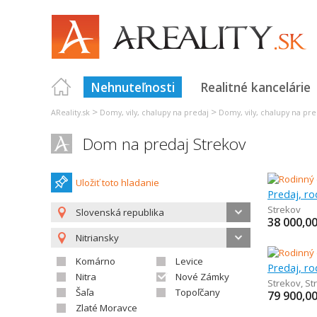
Nehnuteľnosti
Realitné kancelárie
>
>
AReality.sk
Domy, vily, chalupy na predaj
Domy, vily, chalupy na pre
Dom na predaj Strekov
Uložiť toto hladanie
Predaj, r
Strekov
Slovenská republika
38 000,0
Nitriansky
Komárno
Levice
Predaj, r
Nitra
Nové Zámky
Strekov
,
St
Šaľa
Topoľčany
79 900,0
Zlaté Moravce