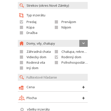
Typ inzerátu
Predaj
Prenájom
Kúpa
Nájom
Dražba
Domy, vily, chalupy
Záhradná chata
Chalupa, rekreačný domček
Vidiecky dom
Rodinný dom
Rodinná vila
Poľnohospodárska usadlosť
Iný dom
Cena
Plocha
všetky inzeráty