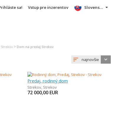
Prihláste sa!
Vstup pre inzerentov
Slovensky
>
j Strekov
Dom na predaj Strekov
najnovšie
Predaj, rodinný dom
Strekov
,
Strekov
72 000,00
EUR