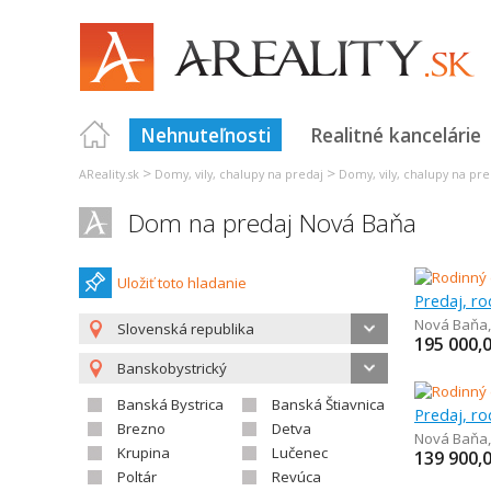
Nehnuteľnosti
Realitné kancelárie
>
>
AReality.sk
Domy, vily, chalupy na predaj
Domy, vily, chalupy na pre
Dom na predaj Nová Baňa
Uložiť toto hladanie
Predaj, r
Nová Baňa
Slovenská republika
195 000,
Banskobystrický
Banská Bystrica
Banská Štiavnica
Predaj, r
Brezno
Detva
Nová Baňa
Krupina
Lučenec
139 900,
Poltár
Revúca