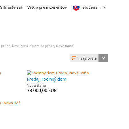
Prihláste sa!
Vstup pre inzerentov
Slovensky
>
a predaj Nová Baňa
Dom na predaj Nová Baňa
najnovšie
Predaj, rodinný dom
Nová Baňa
78 000,00
EUR