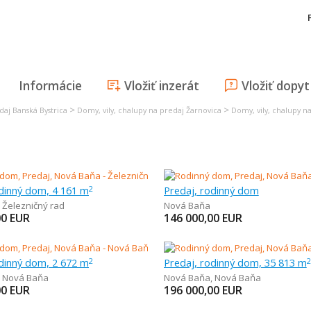
Informácie
Vložiť inzerát
Vložiť dopyt
>
>
daj Banská Bystrica
Domy, vily, chalupy na predaj Žarnovica
Domy, vily, chalupy n
odinný dom, 4 161 m
Predaj, rodinný dom
2
,
Železničný rad
Nová Baňa
00
EUR
146 000,00
EUR
odinný dom, 2 672 m
Predaj, rodinný dom, 35 813 m
2
2
,
Nová Baňa
Nová Baňa
,
Nová Baňa
00
EUR
196 000,00
EUR