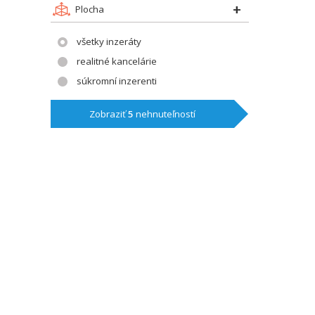
Plocha
všetky inzeráty
realitné kancelárie
súkromní inzerenti
Zobraziť
5
nehnuteľností