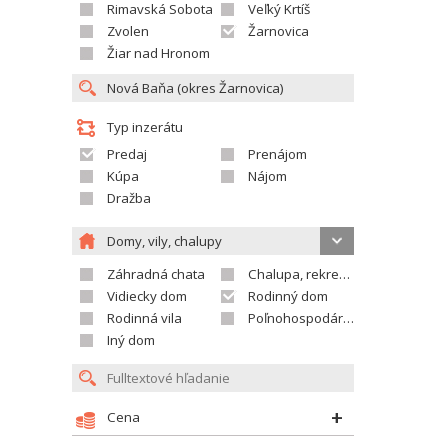
Rimavská Sobota
Veľký Krtíš
Zvolen
Žarnovica
Žiar nad Hronom
Typ inzerátu
Predaj
Prenájom
Kúpa
Nájom
Dražba
Domy, vily, chalupy
Záhradná chata
Chalupa, rekreačný domček
Vidiecky dom
Rodinný dom
Rodinná vila
Poľnohospodárska usadlosť
Iný dom
Cena