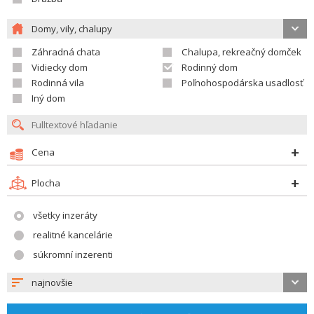
Domy, vily, chalupy
Záhradná chata
Chalupa, rekreačný domček
Vidiecky dom
Rodinný dom
Rodinná vila
Poľnohospodárska usadlosť
Iný dom
Cena
Plocha
všetky inzeráty
realitné kancelárie
súkromní inzerenti
najnovšie