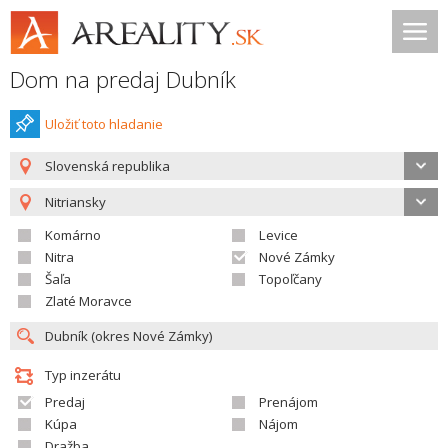
Dom na predaj Dubník
Uložiť toto hladanie
Slovenská republika
Nitriansky
Komárno
Levice
Nitra
Nové Zámky
Šaľa
Topoľčany
Zlaté Moravce
Typ inzerátu
Predaj
Prenájom
Kúpa
Nájom
Dražba