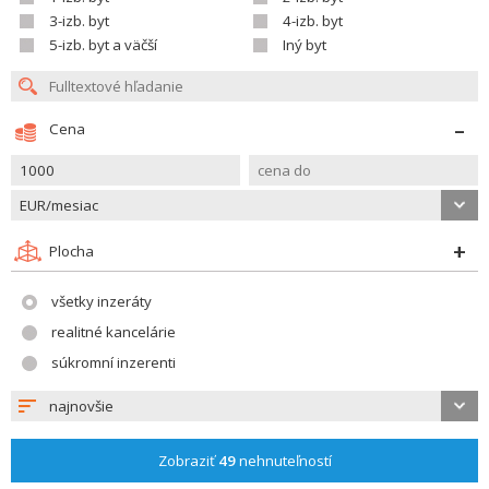
3-izb. byt
4-izb. byt
5-izb. byt a väčší
Iný byt
Cena
EUR/mesiac
Plocha
všetky inzeráty
realitné kancelárie
súkromní inzerenti
najnovšie
Zobraziť
49
nehnuteľností