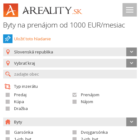
Byty na prenájom od 1000 EUR/mesiac
Uložiť toto hladanie
Slovenská republika
Vybrať kraj
Typ inzerátu
Predaj
Prenájom
Kúpa
Nájom
Dražba
Byty
Garsónka
Dvojgarsónka
1-izb. byt
2-izb. byt