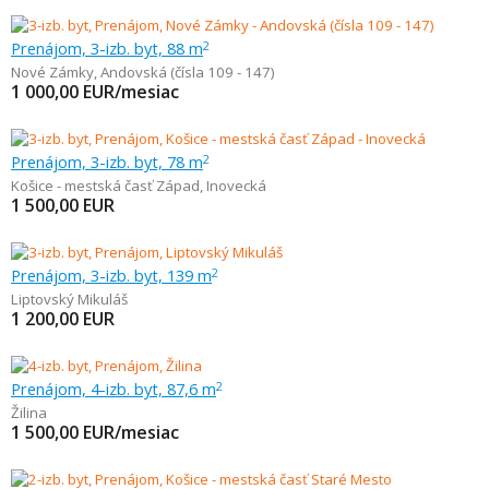
Prenájom, 3-izb. byt, 88 m
2
Nové Zámky
,
Andovská (čísla 109 - 147)
1 000,00
EUR/mesiac
Prenájom, 3-izb. byt, 78 m
2
Košice - mestská časť Západ
,
Inovecká
1 500,00
EUR
Prenájom, 3-izb. byt, 139 m
2
Liptovský Mikuláš
1 200,00
EUR
Prenájom, 4-izb. byt, 87,6 m
2
Žilina
1 500,00
EUR/mesiac